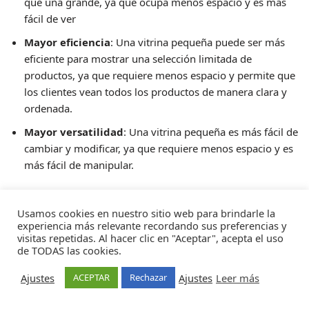
que una grande, ya que ocupa menos espacio y es más
fácil de ver
Mayor eficiencia
: Una vitrina pequeña puede ser más
eficiente para mostrar una selección limitada de
productos, ya que requiere menos espacio y permite que
los clientes vean todos los productos de manera clara y
ordenada.
Mayor versatilidad
: Una vitrina pequeña es más fácil de
cambiar y modificar, ya que requiere menos espacio y es
más fácil de manipular.
Sin embargo, también es importante tener en cuenta que
Usamos cookies en nuestro sitio web para brindarle la
esto depende del contexto, si la tienda necesita mostrar
experiencia más relevante recordando sus preferencias y
grandes cantidades de productos o productos de gran
visitas repetidas. Al hacer clic en "Aceptar", acepta el uso
de TODAS las cookies.
tamaño, una vitrina grande podría ser más adecuada.
Ajustes
Ajustes
Leer más
ACEPTAR
Rechazar
Neve
| Funciona gracias a
WordPress