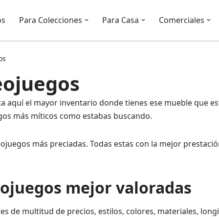
os
Para Colecciones
Para Casa
Comerciales
os
deojuegos
uta aquí el mayor inventario donde tienes ese mueble que e
uegos más míticos como estabas buscando.
deojuegos más preciadas. Todas estas con la mejor prestaci
eojuegos mejor valoradas
es de multitud de precios, estilos, colores, materiales, lon